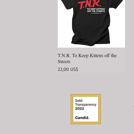
T.N.R. To Keep Kittens off the
Vista rápida
Streets
Precio
22,00 US$