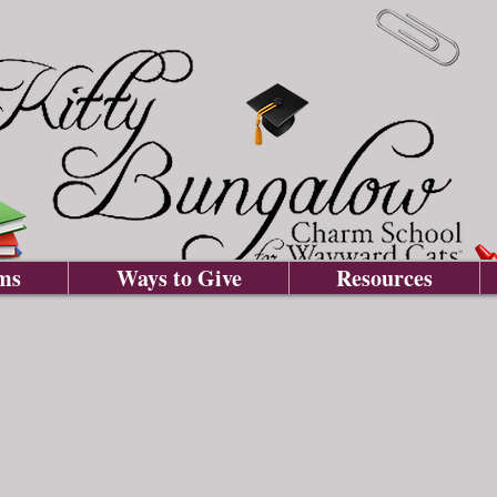
ms
Ways to Give
Resources