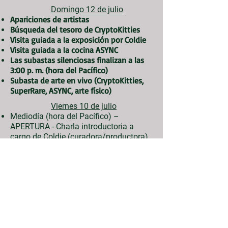
Domingo 12 de julio
Apariciones de artistas
Búsqueda del tesoro de CryptoKitties
Visita guiada a la exposición por Coldie
Visita guiada a la cocina ASYNC
Las subastas silenciosas finalizan a las
3:00 p. m. (hora del Pacífico)
Subasta de arte en vivo (CryptoKitties,
SuperRare, ASYNC, arte físico)
Viernes 10 de julio
Mediodía (hora del Pacífico) –
APERTURA - Charla introductoria a
cargo de Coldie (curadora/productora)
13:00 h: Visita en directo de NALA
14 h: Subasta en directo de esculturas
virtuales (gato Nala de Ogar,
CryptoKitties de Josie, LuckyCatVR de
MyphSpace, CatTree de Ogar, colección
Kitty de PointShark, flores 3D Kitty de )
Búsqueda del tesoro de CryptoKitties
Visita guiada a la exposición por Coldie